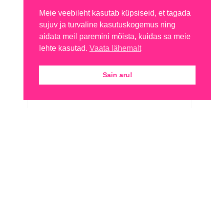
Meie veebileht kasutab küpsiseid, et tagada
sujuv ja turvaline kasutuskogemus ning
aidata meil paremini mõista, kuidas sa meie
lehte kasutad.
Vaata lähemalt
Sain aru!