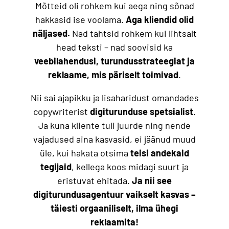
Mõtteid oli rohkem kui aega ning sõnad
hakkasid ise voolama.
Aga kliendid olid
näljased.
Nad tahtsid rohkem kui lihtsalt
head teksti – nad soovisid ka
veebilahendusi, turundusstrateegiat ja
reklaame, mis päriselt toimivad
.
Nii sai ajapikku ja lisaharidust omandades
copywriterist
digiturunduse spetsialist
.
Ja kuna kliente tuli juurde ning nende
vajadused aina kasvasid, ei jäänud muud
üle, kui hakata otsima
teisi andekaid
tegijaid
, kellega koos midagi suurt ja
eristuvat ehitada.
Ja nii see
digiturundusagentuur vaikselt kasvas –
täiesti orgaaniliselt, ilma ühegi
reklaamita!