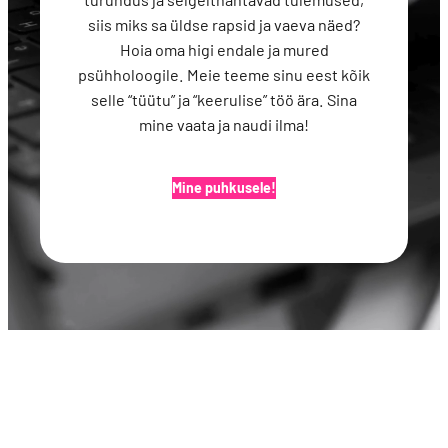
siis miks sa üldse rapsid ja vaeva näed?
Hoia oma higi endale ja mured
psühholoogile. Meie teeme sinu eest kõik
selle “tüütu” ja “keerulise” töö ära. Sina
mine vaata ja naudi ilma!
Mine puhkusele!