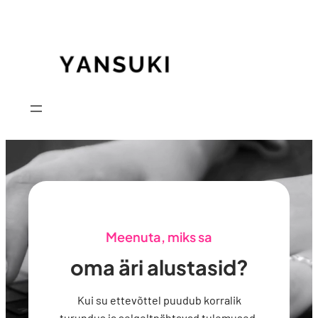
Meenuta, miks sa
oma äri alustasid?
Kui su ettevõttel puudub korralik
turundus ja selgeltnähtavad tulemused,