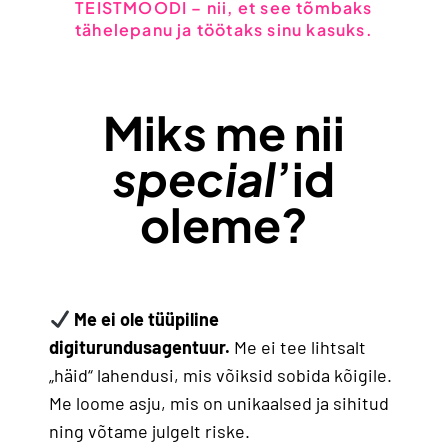
TEISTMOODI – nii, et see tõmbaks
tähelepanu ja töötaks sinu kasuks.
Miks me nii
special
’id
oleme?
Me ei ole tüüpiline
digiturundusagentuur.
Me ei tee lihtsalt
„häid“ lahendusi, mis võiksid sobida kõigile.
Me loome asju, mis on unikaalsed ja sihitud
ning võtame julgelt riske.