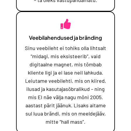
Veebilahendused ja bränding
Sinu veebileht ei tohiks olla lihtsalt
“midagi, mis eksisteerib”, vaid
digitaalne magnet, mis tõmbab
kliente ligi ja ei lase neil lahkuda.
Leiutame veebilehti, mis on kiired,
ilusad ja kasutajasõbralikud – ning
mis EI näe välja nagu mõni 2005.
aastast pärit jäänuk. Lisaks aitame
sul luua brändi, mis on meeldejääv,
mitte “hall mass”.