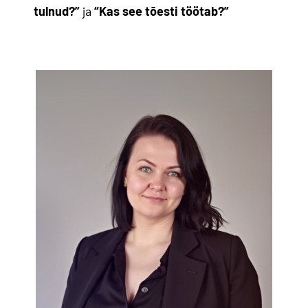
tulnud?”
ja
“Kas see tõesti töötab?”