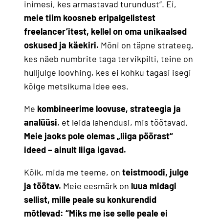
inimesi, kes armastavad turundust“. Ei,
meie tiim koosneb eripalgelistest
freelancer’itest, kellel on oma unikaalsed
oskused ja käekiri.
Mõni on täpne strateeg,
kes näeb numbrite taga tervikpilti, teine on
hulljulge loovhing, kes ei kohku tagasi isegi
kõige metsikuma idee ees.
Me
kombineerime loovuse, strateegia ja
analüüsi
, et leida lahendusi, mis töötavad.
Meie jaoks pole olemas „liiga pöörast“
ideed – ainult liiga igavad.
Kõik, mida me teeme, on
teistmoodi, julge
ja töötav.
Meie eesmärk on
luua midagi
sellist, mille peale su konkurendid
mõtlevad: “Miks me ise selle peale ei