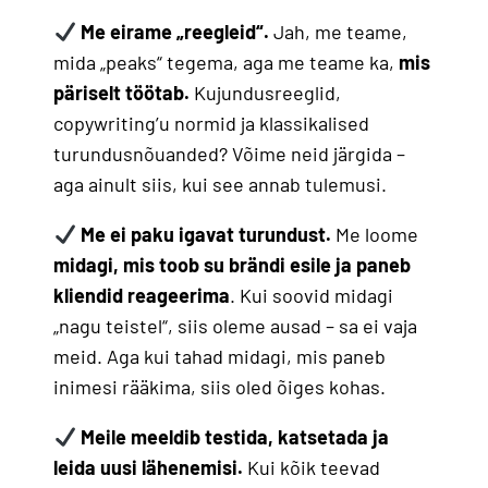
Me eirame „reegleid“.
Jah, me teame,
mida „peaks“ tegema, aga me teame ka,
mis
päriselt töötab.
Kujundusreeglid,
copywriting’u normid ja klassikalised
turundusnõuanded? Võime neid järgida –
aga ainult siis, kui see annab tulemusi.
Me ei paku igavat turundust.
Me loome
midagi, mis toob su brändi esile ja paneb
kliendid reageerima
. Kui soovid midagi
„nagu teistel“, siis oleme ausad – sa ei vaja
meid. Aga kui tahad midagi, mis paneb
inimesi rääkima, siis oled õiges kohas.
Meile meeldib testida, katsetada ja
leida uusi lähenemisi.
Kui kõik teevad