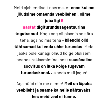
Meid ajab endiselt naerma, et
enne kui me
jõudsime omaenda veebileheni, olime
juba ligi
6
aastat
digiturundusagentuurina
tegutsenud
. Kogu aeg oli plaanis see ära
teha, aga no mis teha –
kliendid olid
tähtsamad kui enda uhke turundus
. Meie
jaoks pole kunagi olnud kõige olulisem
iseenda reklaamimine, sest
suusõnaline
soovitus on ikka kõige tugevam
turunduskanal.
Ja seda meil jagus!
Aga nüüd siin me oleme!
Meil on lõpuks
veebileht ja saame ka neile nähtavaks,
kes meid veel ei tunne.