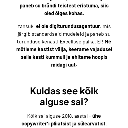
paneb su brändi teistest eristuma, siis
oled õiges kohas.
Yansuki
ei ole digiturundusagentuur
, mis
järgib standardseid mudeleid ja paneb su
turunduse kenasti Excelisse paika. Ei!
Me
mõtleme kastist välja, keerame vajadusel
selle kasti kummuli ja ehitame hoopis
midagi uut.
Kuidas see kõik
alguse sai?
Kõik sai alguse 2018. aastal –
ühe
copywriter’i pliiatsist ja sülearvutist
.