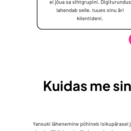
ei jõua sa sihtgrupini. Digiturundus
lahendab selle, tuues sinu äri
klientideni.
Kuidas me si
Yansuki lähenemine põhineb isikupärasel j