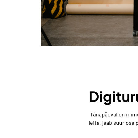
Digitur
Tänapäeval on inime
leita, jääb suur osa