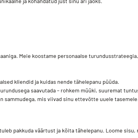
unikaalne ja kohandatud just sinu äri jaoks.
 plaaniga. Meie koostame personaalse turundusstrateegia
alsed kliendid ja kuidas nende tähelepanu püüda.
turundusega saavutada – rohkem müüki, suuremat tuntus
n sammudega, mis viivad sinu ettevõtte uuele tasemele
 tuleb pakkuda väärtust ja köita tähelepanu. Loome sisu, 