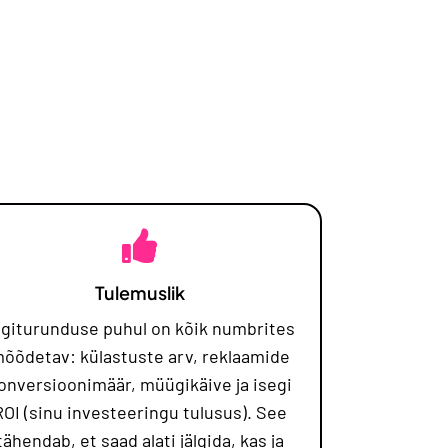
Tulemuslik
igiturunduse puhul on kõik numbrites
õõdetav: külastuste arv, reklaamide
onversioonimäär, müügikäive ja isegi
ROI (sinu investeeringu tulusus). See
tähendab, et saad alati jälgida, kas ja