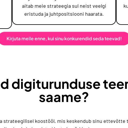
aitab meie strateegia sul neist veelgi
k
eristuda ja juhtpositsiooni haarata.
Kirjuta meile enne, kui sinu konkurendid seda teevad!
nd digiturunduse tee
saame?
a strateegilisel koostööl, mis keskendub sinu ettevõtte 