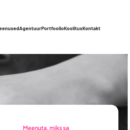
teenused
Agentuur
Portfoolio
Koolitus
Kontakt
Meenuta, miks sa