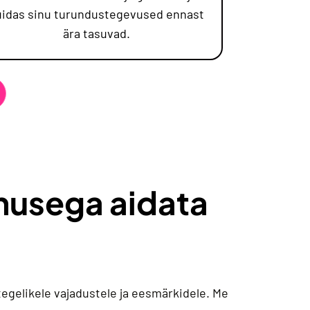
uidas sinu turundustegevused ennast
ära tasuvad.
nusega aidata
tegelikele vajadustele ja eesmärkidele. Me