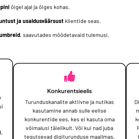
pini
õigel ajal ja õiges kohas.
ntust ja usaldusväärsust
klientide seas.
umbreid
, saavutades mõõdetavaid tulemusi.
Konkurentsieelis
e
Turunduskanalite aktiivne ja nutikas
D
ui
kasutamine annab sulle eelise
m
konkurentide ees, kes ei kasuta oma
k
võimalusi täielikult. Või kui nad juba
d,
tegutsevad digiturunduse maailmas,