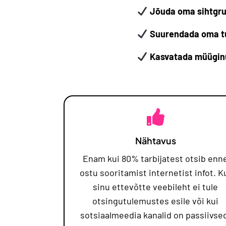
Jõuda oma sihtgru
Suurendada oma tu
Kasvatada müügin
Nähtavus
Enam kui 80% tarbijatest otsib enn
ostu sooritamist internetist infot. K
sinu ettevõtte veebileht ei tule
otsingutulemustes esile või kui
sotsiaalmeedia kanalid on passiivse