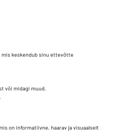
, mis keskendub sinu ettevõtte
t või midagi muud.
.
mis on informatiivne, haarav ja visuaalselt