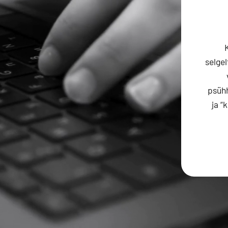
selgel
psühh
ja “