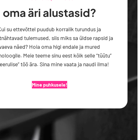
oma äri alustasid?
Kui su ettevõttel puudub korralik turundus ja
tnähtavad tulemused, siis miks sa üldse rapsid ja
vaeva näed? Hoia oma higi endale ja mured
oloogile. Meie teeme sinu eest kõik selle “tüütu”
keerulise” töö ära. Sina mine vaata ja naudi ilma!
Mine puhkusele!