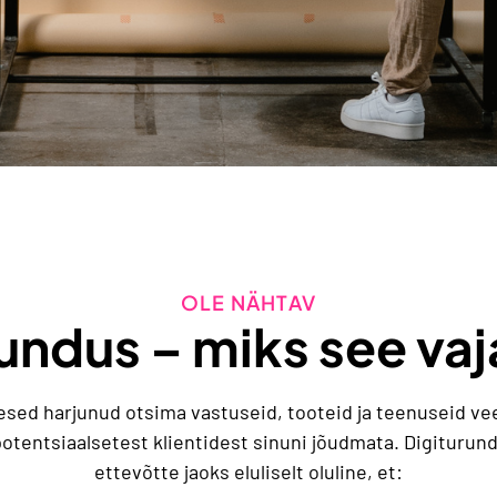
OLE NÄHTAV
undus – miks see vaj
sed harjunud otsima vastuseid, tooteid ja teenuseid veeb
 potentsiaalsetest klientidest sinuni jõudmata. Digituru
ettevõtte jaoks eluliselt oluline, et: