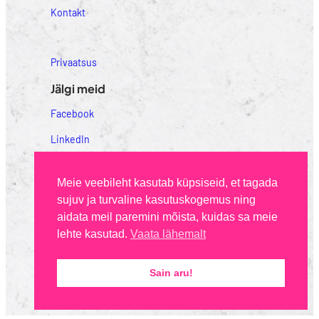
Kontakt
Privaatsus
Jälgi meid
Facebook
LinkedIn
Instagram
Meie veebileht kasutab küpsiseid, et tagada
sujuv ja turvaline kasutuskogemus ning
aidata meil paremini mõista, kuidas sa meie
© 2025 Yansuki OÜ
lehte kasutad.
Vaata lähemalt
Kõik õigused kaitstud.
Sain aru!