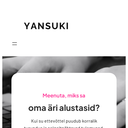
Meenuta, miks sa
oma äri alustasid?
Kui su ettevõttel puudub korralik
turundus ja selgeltnähtavad tulemused,