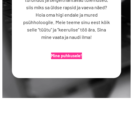
siis miks sa üldse rapsid ja vaeva näed?
Hoia oma higi endale ja mured
psühholoogile. Meie teeme sinu eest kõik
selle “tüütu” ja “keerulise” töö ära. Sina
mine vaata ja naudi ilma!
Mine puhkusele!